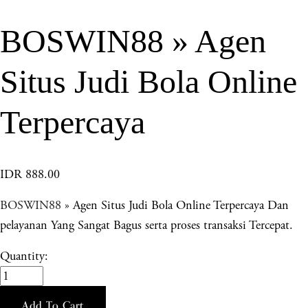
BOSWIN88 » Agen
Situs Judi Bola Online
Terpercaya
IDR 888.00
BOSWIN88
» Agen Situs Judi Bola Online Terpercaya Dan
pelayanan Yang Sangat Bagus serta proses transaksi Tercepat.
Quantity:
Add To Cart