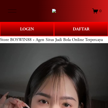
O
0
p
e
n
LOGIN
DAFTAR
M
e
Store
BOSWIN88 » Agen Situs Judi Bola Online Terpercaya
n
u