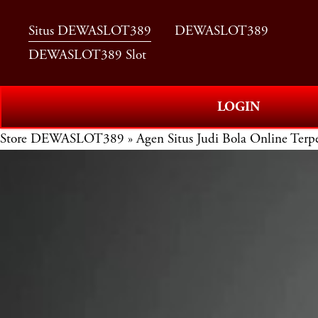
Situs DEWASLOT389
DEWASLOT389
DEWASLOT389 Slot
LOGIN
Store
DEWASLOT389 » Agen Situs Judi Bola Online Terpe