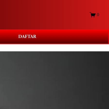
0
DAFTAR