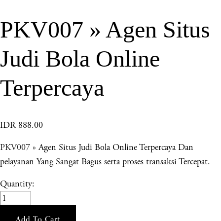
PKV007 » Agen Situs
Judi Bola Online
Terpercaya
IDR 888.00
PKV007
» Agen Situs Judi Bola Online Terpercaya Dan
pelayanan Yang Sangat Bagus serta proses transaksi Tercepat.
Quantity:
Add To Cart