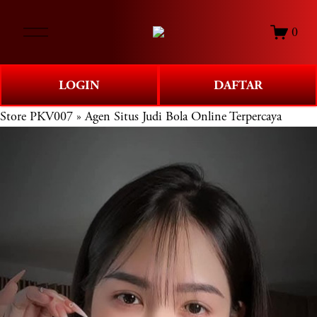
O
0
p
e
n
LOGIN
DAFTAR
M
e
Store
PKV007 » Agen Situs Judi Bola Online Terpercaya
n
u