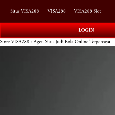
Situs VISA288
VISA288
VISA288 Slot
LOGIN
Store
VISA288 » Agen Situs Judi Bola Online Terpercaya