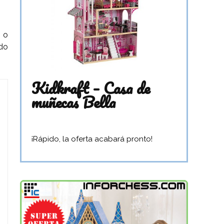
 o
odo
Kidkraft – Casa de
muñecas Bella
¡Rápido, la oferta acabará pronto!