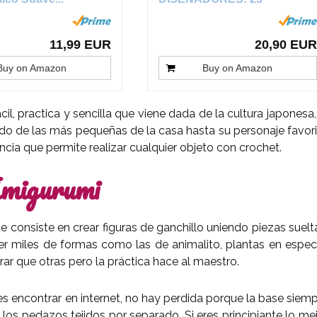
proyectos de...
11,99 EUR
20,90 EUR
Buy on Amazon
Buy on Amazon
il, practica y sencilla que viene dada de la cultura japonesa,
do de las más pequeñas de la casa hasta su personaje favor
cia que permite realizar cualquier objeto con crochet.
Amigurumi
 consiste en crear figuras de ganchillo uniendo piezas suelt
r miles de formas como las de animalito, plantas en espec
rar que otras pero la práctica hace al maestro.
s encontrar en internet, no hay perdida porque la base siem
os pedazos tejidos por separado. Si eres principiante lo me