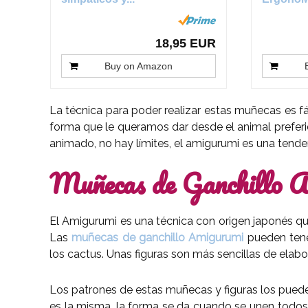
18,95 EUR
Buy on Amazon
La técnica para poder realizar estas muñecas es fác
forma que le queramos dar desde el animal preferi
animado, no hay límites, el amigurumi es una tenden
Muñecas de Ganchillo 
El Amigurumi es una técnica con origen japonés que
Las
muñecas de ganchillo Amigurumi
pueden tene
los cactus. Unas figuras son más sencillas de elabo
Los patrones de estas muñecas y figuras los puede
es la misma, la forma se da cuando se unen todos l