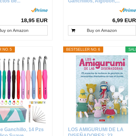
tos de...
Ganchillos, Algodón,...
18,95 EUR
6,99 EUR
Buy on Amazon
Buy on Amazon
 NO. 5
BESTSELLER NO. 6
SAL
e Ganchillo, 14 Pzs
LOS AMIGURUMI DE LA
co Suave...
DISEÑADORES: 23