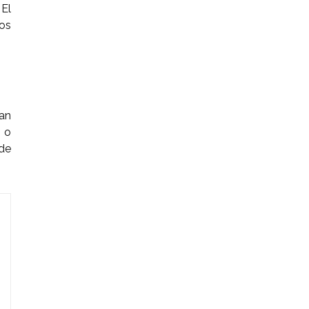
 El
os
zan
o o
ede