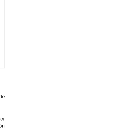
 de
lor
rón