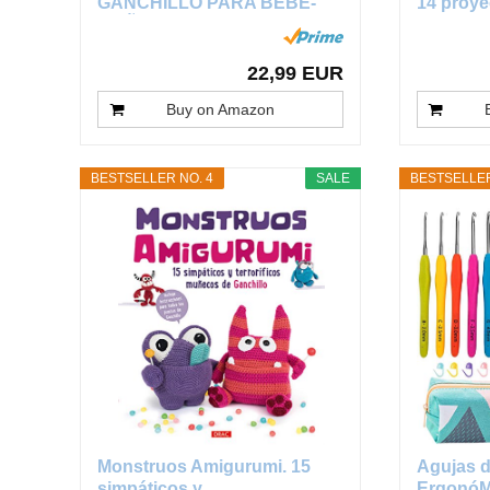
GANCHILLO PARA BEBÉ-
14 proyec
MUÑECO...
22,99 EUR
Buy on Amazon
BESTSELLER NO. 4
SALE
BESTSELLER
Monstruos Amigurumi. 15
Agujas d
simpáticos y...
ErgonóMi