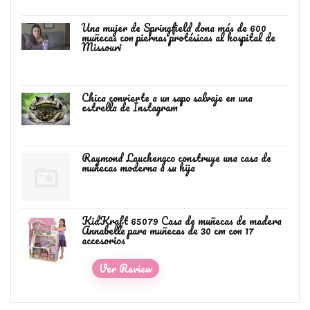
Una mujer de Springfield dona más de 600
muñecas con piernas protésicas al hospital de
Missouri
Chica convierte a un sapo salvaje en una
estrella de Instagram
Raymond Lauchengco construye una casa de
muñecas moderna a su hija
KidKraft 65079 Casa de muñecas de madera
Annabelle para muñecas de 30 cm con 17
accesorios
Ver Review