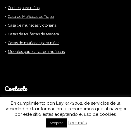
Coches para niños
Casa de Muñecas de Trapo
Casa de muñecas victoriana
Casas de Muñecas de Madera
Casas de muñecas para niñas
Muebles para casas de muñecas
Contacto
Tienes alguna duda, o quieres que te asesoremos a la hora de
En cumplimiento con Ley 34/2002, de servicios de la
hacer tu compra? Puedes hacerlo a través de nuestra página de
sociedad de la información te recordamos que al navegar
contacto
por este sitio estás aceptando el uso de cookies.
TRABAJAMOS CON AMAZON:
Leer más
Aceptar