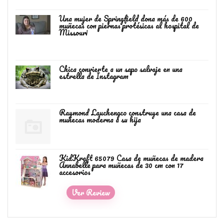
Una mujer de Springfield dona más de 600
muñecas con piernas protésicas al hospital de
Missouri
Chica convierte a un sapo salvaje en una
estrella de Instagram
Raymond Lauchengco construye una casa de
muñecas moderna a su hija
KidKraft 65079 Casa de muñecas de madera
Annabelle para muñecas de 30 cm con 17
accesorios
Ver Review