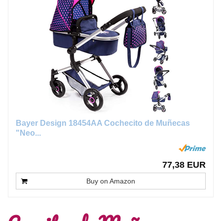
Bayer Design 18454AA Cochecito de Muñecas
"Neo...
77,38 EUR
Buy on Amazon