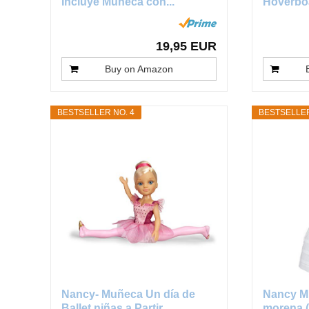
Incluye Muñeca con...
Hoverboa
19,95 EUR
Buy on Amazon
BESTSELLER NO. 4
BESTSELLER
Nancy- Muñeca Un día de
Nancy M
Ballet niñas a Partir...
morena (