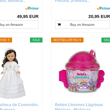
rd, Muñeca...
Piscina, (Famosa...
49,95 EUR
20,95 EUR
Buy on Amazon
Buy on Amazon
 NO. 5
SALE
BESTSELLER NO. 6
SAL
uñeca de Comunión,
Bebés Llorones Lágrimas
Famosa...
Mágicas - Muñecas...