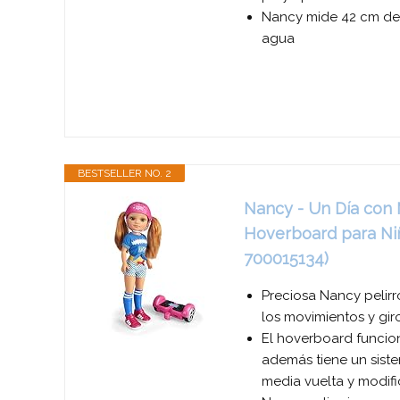
Nancy mide 42 cm de l
agua
BESTSELLER NO. 2
Nancy - Un Día con
Hoverboard para Niño
700015134)
Preciosa Nancy pelirr
los movimientos y gir
El hoverboard funciona
además tiene un sist
media vuelta y modifi