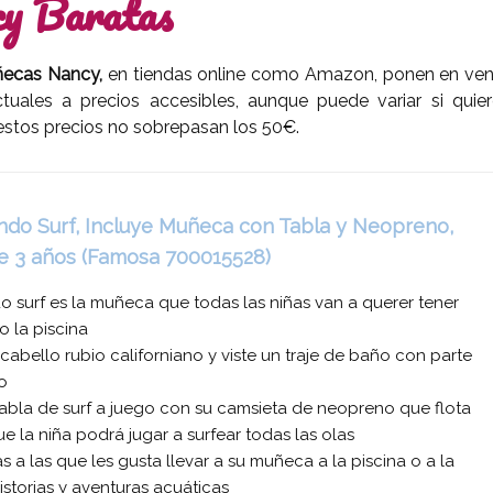
y Baratas
ecas Nancy,
en tiendas online como Amazon, ponen en ven
uales a precios accesibles, aunque puede variar si quier
estos precios no sobrepasan los 50€.
do Surf, Incluye Muñeca con Tabla y Neopreno,
 de 3 años (Famosa 700015528)
 surf es la muñeca que todas las niñas van a querer tener
o la piscina
cabello rubio californiano y viste un traje de baño con parte
o
abla de surf a juego con su camsieta de neopreno que flota
e la niña podrá jugar a surfear todas las olas
as a las que les gusta llevar a su muñeca a la piscina o a la
istorias y aventuras acuáticas