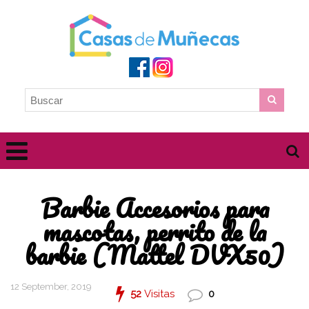
Barbie Accesorios para
mascotas, perrito de la
barbie (Mattel DVX50)
12 September, 2019
52
Visitas
0