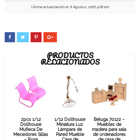
Última actualización el: 8 Agustus, 2026 4:06 am
PRODUCTOS
RELACIONADOS
2pcs 1/12
1/12 Dollhouse
Beluga 70122 –
Dollhouse
Miniatura Luz
Muebles de
Muñeca De
Lámpara de
madera para sala
Mecedores Sillas
Pared Mueble
de ordenadores
– Rosa
Casa de
de casa de