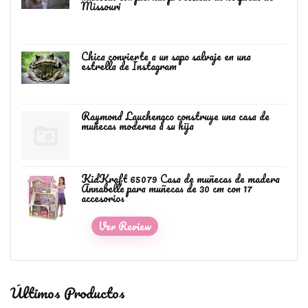
Missouri
Chica convierte a un sapo salvaje en una
estrella de Instagram
Raymond Lauchengco construye una casa de
muñecas moderna a su hija
KidKraft 65079 Casa de muñecas de madera
Annabelle para muñecas de 30 cm con 17
accesorios
Ver Review
Últimos Productos