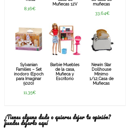
Muñecas 12V
muñecas
8,16€
33,64€
Sylvanian
Barbie Muebles
Newin Star
Families – Set
de la casa,
Dollhouse
inodoro (Epoch
Muñeca y
Mínimo
para Imaginar
Escritorio
1/12,Casa de
5020)
Muñecas
11,35€
¿Tienes alguna duda o quieres dejar tu opinión?
puedes dejarlo aquí