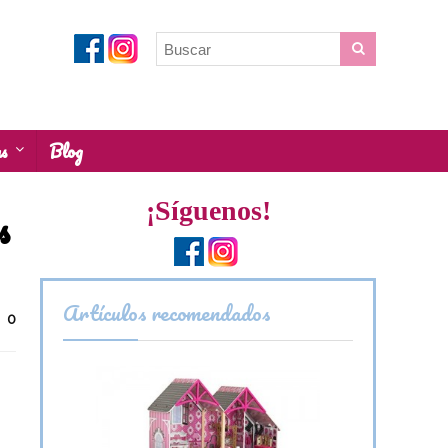
as
Blog
¡Síguenos!
s
Artículos recomendados
0