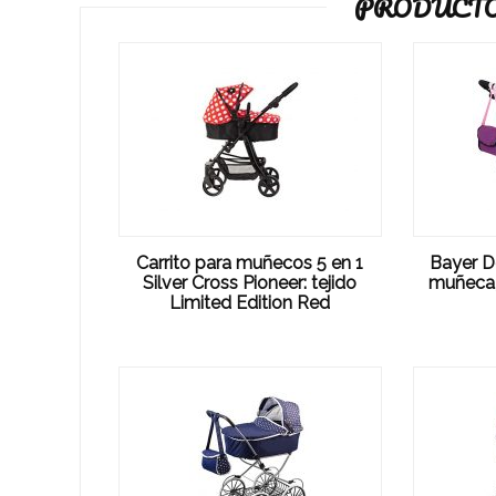
PRODUCTO
Carrito para muñecos 5 en 1
Bayer D
Silver Cross Pioneer: tejido
muñeca,
Limited Edition Red