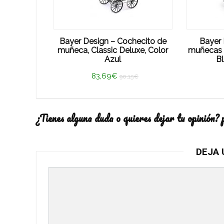
Bayer Design – Cochecito de
Bayer 
muñeca, Classic Deluxe, Color
muñecas 
Azul
B
83,69€
90,15€
¿Tienes alguna duda o quieres dejar tu opinión? 
DEJA 