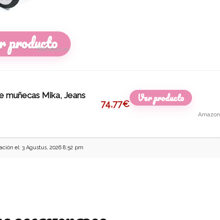
r producto
@Amazon.es
de muñecas Mika, Jeans
Ver producto
74,77
€
Amazon
ación el: 3 Agustus, 2026 8:52 pm