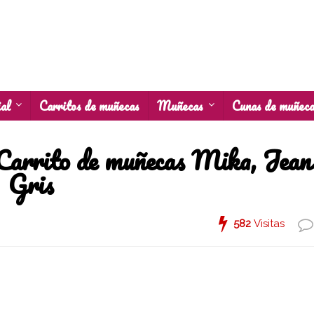
al
Carritos de muñecas
Muñecas
Cunas de muñec
Carrito de muñecas Mika, Jean
Gris
582
Visitas