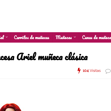
al
Carritos de muñecas
Muñecas
Cunas de muñec
esa Ariel muñeca clásica
104
Visitas