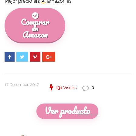
Mejor precio en:
amazon.es
Comprar
en
Amazon
17 Desember, 2017
131
Visitas
0
Ver producto
@Amazon.es