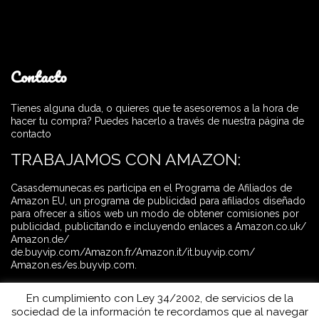
Contacto
Tienes alguna duda, o quieres que te asesoremos a la hora de
hacer tu compra? Puedes hacerlo a través de nuestra página de
contacto
TRABAJAMOS CON AMAZON:
Casasdemunecas.es participa en el Programa de Afiliados de
Amazon EU, un programa de publicidad para afiliados diseñado
para ofrecer a sitios web un modo de obtener comisiones por
publicidad, publicitando e incluyendo enlaces a Amazon.co.uk/
Amazon.de/
de.buyvip.com/Amazon.fr/Amazon.it/it.buyvip.com/
Amazon.es/es.buyvip.com.
En cumplimiento con Ley 34/2002, de servicios de la
sociedad de la información te recordamos que al navegar