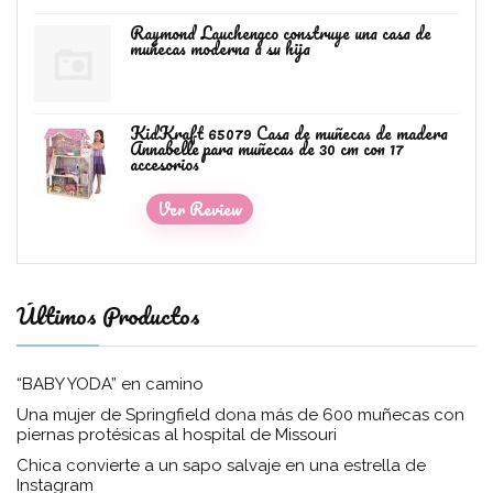
Raymond Lauchengco construye una casa de
muñecas moderna a su hija
KidKraft 65079 Casa de muñecas de madera
Annabelle para muñecas de 30 cm con 17
accesorios
Ver Review
Últimos Productos
“BABY YODA” en camino
Una mujer de Springfield dona más de 600 muñecas con
piernas protésicas al hospital de Missouri
Chica convierte a un sapo salvaje en una estrella de
Instagram