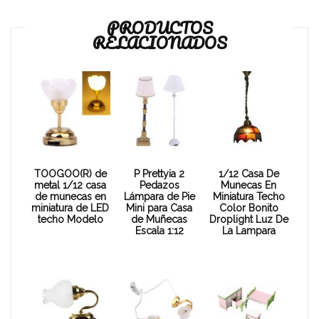
PRODUCTOS
RELACIONADOS
TOOGOO(R) de
P Prettyia 2
1/12 Casa De
metal 1/12 casa
Pedazos
Munecas En
de munecas en
Lámpara de Pie
Miniatura Techo
miniatura de LED
Mini para Casa
Color Bonito
techo Modelo
de Muñecas
Droplight Luz De
Escala 1:12
La Lampara