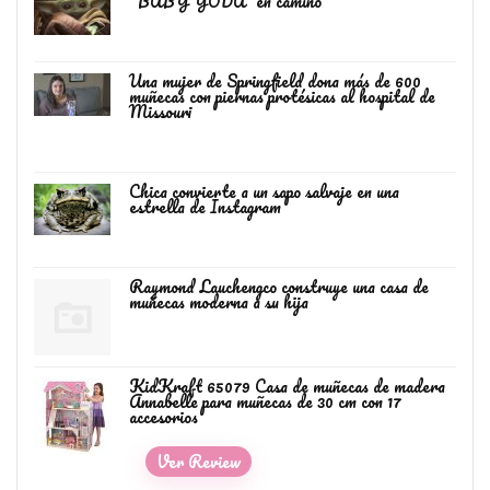
“BABY YODA” en camino
Una mujer de Springfield dona más de 600
muñecas con piernas protésicas al hospital de
Missouri
Chica convierte a un sapo salvaje en una
estrella de Instagram
Raymond Lauchengco construye una casa de
muñecas moderna a su hija
KidKraft 65079 Casa de muñecas de madera
Annabelle para muñecas de 30 cm con 17
accesorios
Ver Review