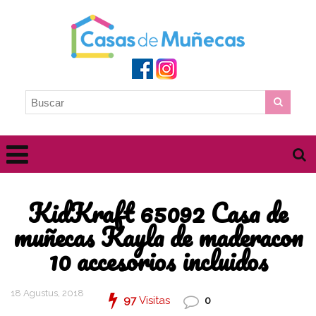
KidKraft 65092 Casa de
muñecas Kayla de maderacon
10 accesorios incluidos
18 Agustus, 2018
97
Visitas
0