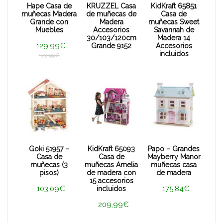
Hape Casa de
KRUZZEL Casa
KidKraft 65851
muñecas Madera
de muñecas de
Casa de
Grande con
Madera
muñecas Sweet
Muebles
Accesorios
Savannah de
30/103/120cm
Madera 14
129,99€
Grande 9152
Accesorios
incluidos
179,99€
Goki 51957 –
KidKraft 65093
Papo – Grandes
Casa de
Casa de
Mayberry Manor
muñecas (3
muñecas Amelia
muñecas casa
pisos)
de madera con
de madera
15 accesorios
103,09€
175,84€
incluidos
209,99€