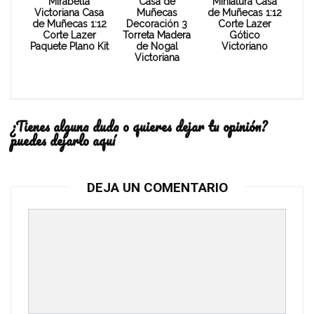
Mirabella
Casa de
Miniatura Casa
Victoriana Casa
Muñecas
de Muñecas 1:12
de Muñecas 1:12
Decoración 3
Corte Lazer
Corte Lazer
Torreta Madera
Gótico
Paquete Plano Kit
de Nogal
Victoriano
Victoriana
¿Tienes alguna duda o quieres dejar tu opinión?
puedes dejarlo aquí
DEJA UN COMENTARIO