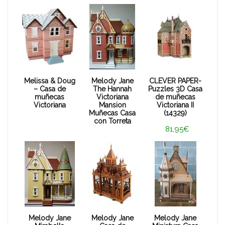
Melissa & Doug
Melody Jane
CLEVER PAPER-
– Casa de
The Hannah
Puzzles 3D Casa
muñecas
Victoriana
de muñecas
Victoriana
Mansion
Victoriana II
Muñecas Casa
(14329)
con Torreta
81,95€
Melody Jane
Melody Jane
Melody Jane