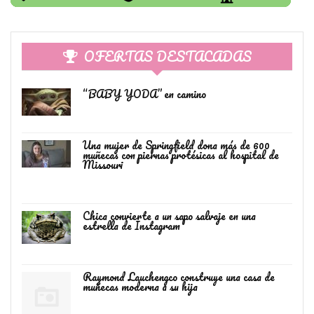
OFERTAS DESTACADAS
“BABY YODA” en camino
Una mujer de Springfield dona más de 600
muñecas con piernas protésicas al hospital de
Missouri
Chica convierte a un sapo salvaje en una
estrella de Instagram
Raymond Lauchengco construye una casa de
muñecas moderna a su hija