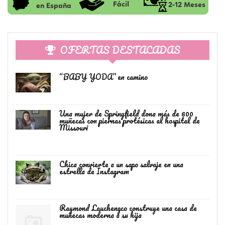
OFERTAS DESTACADAS
“BABY YODA” en camino
Una mujer de Springfield dona más de 600
muñecas con piernas protésicas al hospital de
Missouri
Chica convierte a un sapo salvaje en una
estrella de Instagram
Raymond Lauchengco construye una casa de
muñecas moderna a su hija