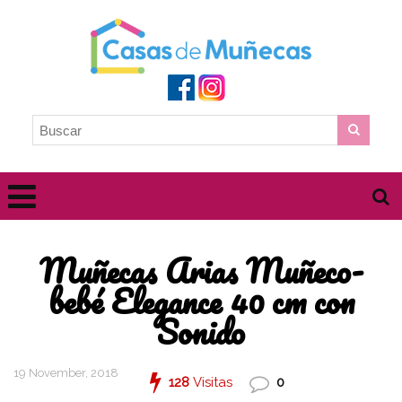
Muñecas Arias Muñeco-
bebé Elegance 40 cm con
Sonido
19 November, 2018
128
Visitas
0