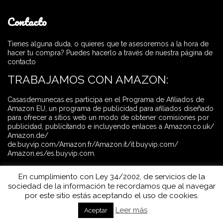
Contacto
Tienes alguna duda, o quieres que te asesoremos a la hora de
hacer tu compra? Puedes hacerlo a través de nuestra página de
contacto
TRABAJAMOS CON AMAZON:
Casasdemunecas.es participa en el Programa de Afiliados de
Amazon EU, un programa de publicidad para afiliados diseñado
para ofrecer a sitios web un modo de obtener comisiones por
publicidad, publicitando e incluyendo enlaces a Amazon.co.uk/
Amazon.de/
de.buyvip.com/Amazon.fr/Amazon.it/it.buyvip.com/
Amazon.es/es.buyvip.com.
En cumplimiento con Ley 34/2002, de servicios de la
sociedad de la información te recordamos que al navegar
por este sitio estás aceptando el uso de cookies.
2019 @ Casas de Muñecas. Todos los derechos reservados -
Leer más
Aceptar
Aviso Legal