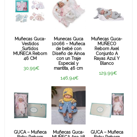
Muñecas Guca-
Munecas Guca
Muñecas Guca-
Vestidos
10066 – Muñeca
MUÑECO
Surtidos
de bebé con
Reborn Axel
MUÑECA Reborn
Diseño de Ainoa
Conjunto A
46 CM
con un Traje
Rayas Azul Y
Especial y
Blanco
30,99€
mantita, 46 cm
129,99€
146,94€
GUCA – Muñeca
Muñecas Guca-
GUCA – Muñeca