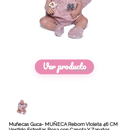
Ver producto
@Amazon.es
Muñecas Guca- MUÑECA Reborn Violeta 46 CM
Vestido Estrellas Rosa con Capota Y Zapatos