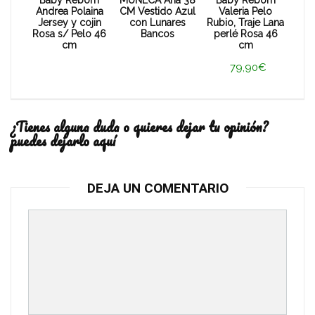
Baby Reborn
MUÑECA Ana 38
Baby Reborn
Andrea Polaina
CM Vestido Azul
Valeria Pelo
Jersey y cojin
con Lunares
Rubio, Traje Lana
Rosa s/ Pelo 46
Bancos
perlé Rosa 46
cm
cm
79,90€
¿Tienes alguna duda o quieres dejar tu opinión?
puedes dejarlo aquí
DEJA UN COMENTARIO