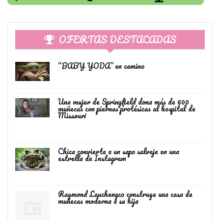
OFERTAS DESTACADAS
“BABY YODA” en camino
Una mujer de Springfield dona más de 600
muñecas con piernas protésicas al hospital de
Missouri
Chica convierte a un sapo salvaje en una
estrella de Instagram
Raymond Lauchengco construye una casa de
muñecas moderna a su hija