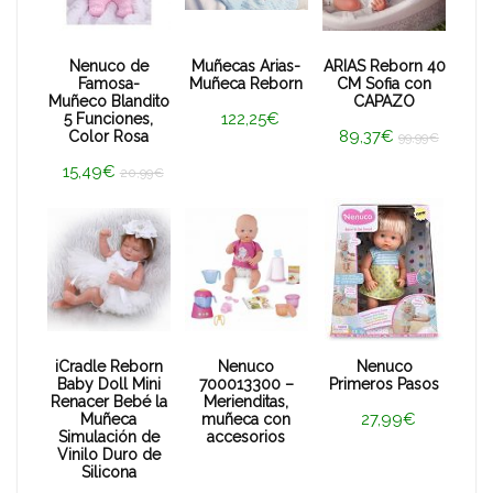
Nenuco de
Muñecas Arias-
ARIAS Reborn 40
Famosa-
Muñeca Reborn
CM Sofia con
Muñeco Blandito
CAPAZO
122,25€
5 Funciones,
89,37€
Color Rosa
99,99€
15,49€
20,99€
iCradle Reborn
Nenuco
Nenuco
Baby Doll Mini
700013300 –
Primeros Pasos
Renacer Bebé la
Merienditas,
27,99€
Muñeca
muñeca con
Simulación de
accesorios
Vinilo Duro de
Silicona