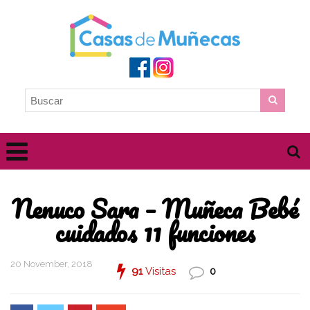
Nenuco Sara – Muñeca Bebé
cuidados 11 funciones
20 November, 2018
91
Visitas
0