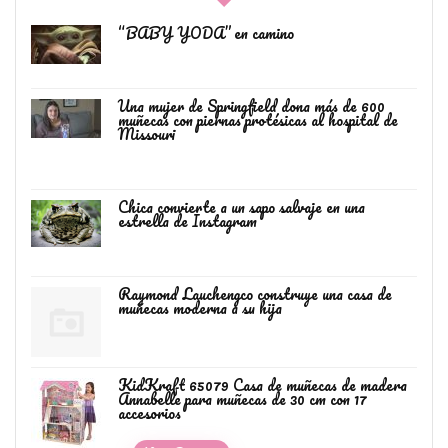
“BABY YODA” en camino
Una mujer de Springfield dona más de 600
muñecas con piernas protésicas al hospital de
Missouri
Chica convierte a un sapo salvaje en una
estrella de Instagram
Raymond Lauchengco construye una casa de
muñecas moderna a su hija
KidKraft 65079 Casa de muñecas de madera
Annabelle para muñecas de 30 cm con 17
accesorios