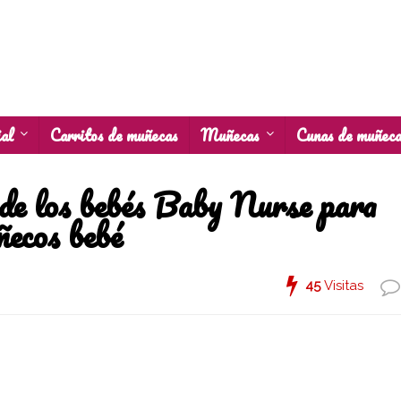
al
Carritos de muñecas
Muñecas
Cunas de muñec
de los bebés Baby Nurse para
ecos bebé
45
Visitas