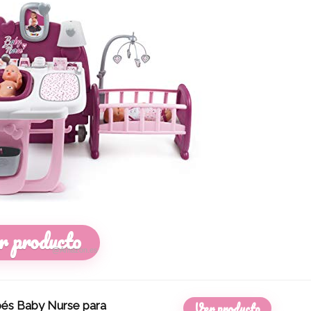
r producto
@Amazon.es
bés Baby Nurse para
Ver producto