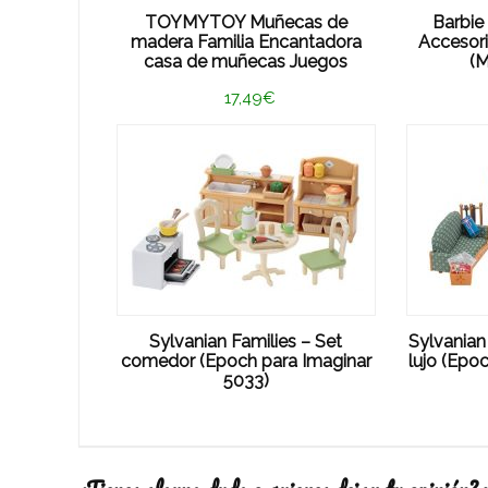
TOYMYTOY Muñecas de
Barbie
madera Familia Encantadora
Accesor
casa de muñecas Juegos
(
17,49€
Sylvanian Families – Set
Sylvanian
comedor (Epoch para Imaginar
lujo (Epo
5033)