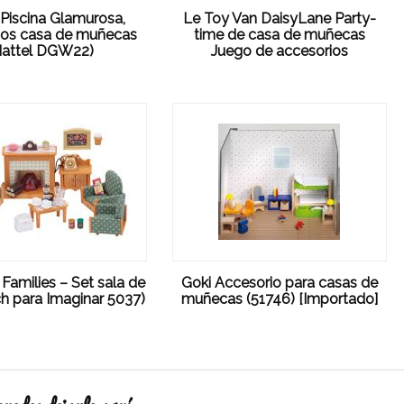
 Piscina Glamurosa,
Le Toy Van DaisyLane Party-
ios casa de muñecas
time de casa de muñecas
Mattel DGW22)
Juego de accesorios
 Families – Set sala de
Goki Accesorio para casas de
ch para Imaginar 5037)
muñecas (51746) [Importado]