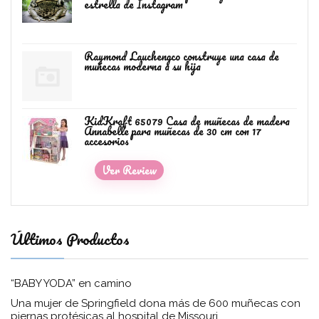
estrella de Instagram
Raymond Lauchengco construye una casa de
muñecas moderna a su hija
KidKraft 65079 Casa de muñecas de madera
Annabelle para muñecas de 30 cm con 17
accesorios
Ver Review
Últimos Productos
“BABY YODA” en camino
Una mujer de Springfield dona más de 600 muñecas con
piernas protésicas al hospital de Missouri