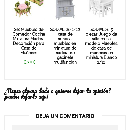
Set Muebles de
SODIAL (R) 1/12
SODIAL(R) 5
Comedor Cocina
casa de
piezas Juego de
Miniatura Madera
munecas
silla mesa
Decoración para
muebles en
modelo Muebles
Casa de
miniatura de
de casa de
Muñecas
madera del
munecas en
gabinete
miniatura Blanco
8,39€
multifuncion
1/12
¿Tienes alguna duda o quieres dejar tu opinión?
puedes dejarlo aquí
DEJA UN COMENTARIO