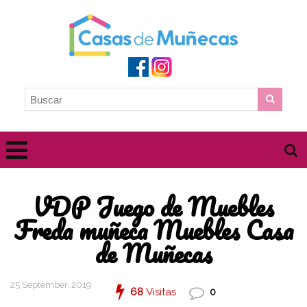
VDP Juego de Muebles
Freda muñeca Muebles Casa
de Muñecas
25 September, 2019
68
Visitas
0