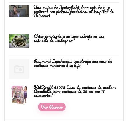
Una mujer de Springfield dona más de 600
muñecas con piernas protésicas al hospital de
Missouri
Chica convierte a un sapo salvaje en una
estrella de Instagram
Raymond Lauchengco construye una casa de
muñecas moderna a su hija
KidKraft 65079 Casa de muñecas de madera
Annabelle para muñecas de 30 cm con 17
accesorios
Ver Review